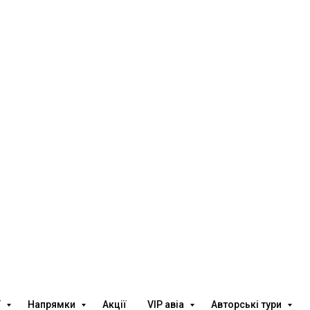
ї
Напрямки
Акції
VIP авіа
Авторські тури