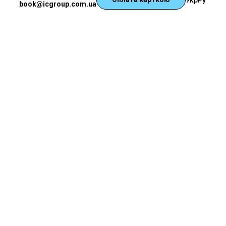
Укр
Ру
book@icgroup.com.ua