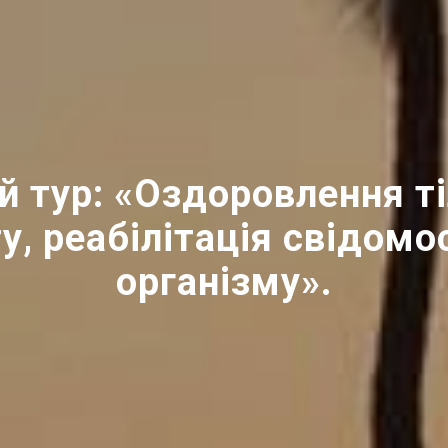
 тур: «Оздоровлення т
у, реабілітація свідомо
організму».