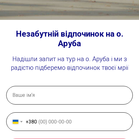
Незабутній відпочинок на о.
Аруба
Надішли запит на тур на о. Аруба і ми з
радістю підберемо відпочинок твоєї мрії
Ваше ім‘я
+380