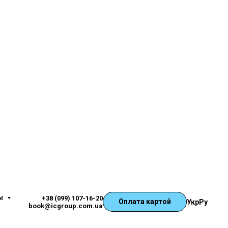
ры
+38 (099) 107-16-20
Оплата картой
Укр
Ру
book@icgroup.com.ua