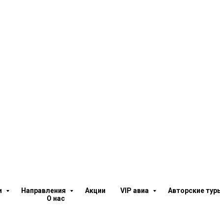
и
Направления
Акции
VIP авиа
Авторские ту
О нас